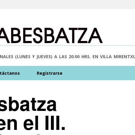
ABESBATZA
ALES (LUNES Y JUEVES) A LAS 20:00 HRS. EN VILLA MIRENTX
táctanos
Registrarse
sbatza
n el III.