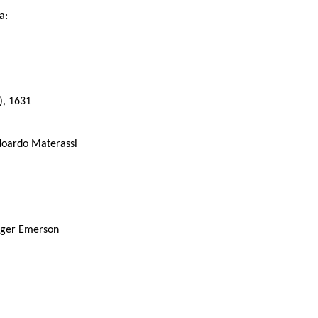
a:
, 1631
oardo Materassi
oger Emerson
 Olite