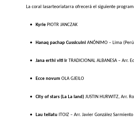
La coral lasarteoriatarra ofrecerá el siguiente program
Kyrie
PIOTR JANCZAK
Hanaq pachap Cussicuini
ANÓNIMO – Lima (Perú)
Jana erthi viti ir
TRADICIONAL ALBANESA – Arr. Ed
Ecce novum
OLA GJEILO
City of stars
(La La land)
JUSTIN HURWITZ, Arr. R
Lau teilatu
ITOIZ –
A
rr. Javier González Sarmiento
Programa de mano III Encuentro Coral Ciudad de