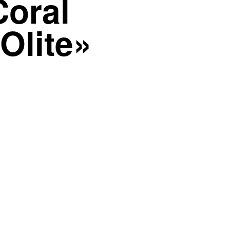
Coral
Olite»