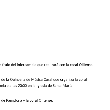
e
fruto
del intercambio que realizará con
la coral Olitense.
a de la
Q
uincena de Música Coral que organiza la coral
embre
a las 2
0
:00
en la Iglesia
de Santa María.
 de Pamplona y la coral Olitense.