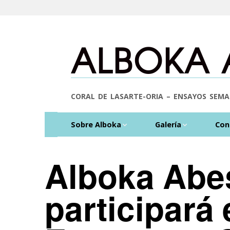
ALBOKA 
CORAL DE LASARTE-ORIA – ENSAYOS SEMAN
Sobre Alboka
Galería
Con
Directores
Fotos
Alboka Abe
25 años cantando
Nuestros videos
participará e
Coralistas