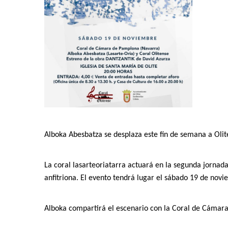
A
lboka Abesbatza se desplaza
este fin de semana
a
Olit
La coral lasarteoriatarra
actuará
en la segunda jornad
anfitriona
.
El evento tendrá lugar
el sábado
1
9 de
novi
Alboka
compartirá el escenario con la Coral de Cámara